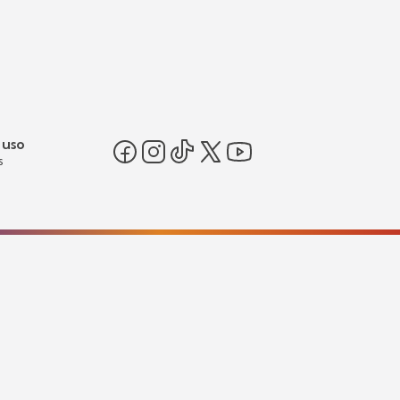
 uso
s