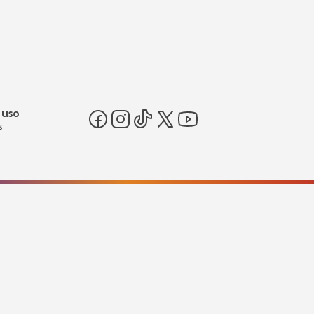
 uso
s