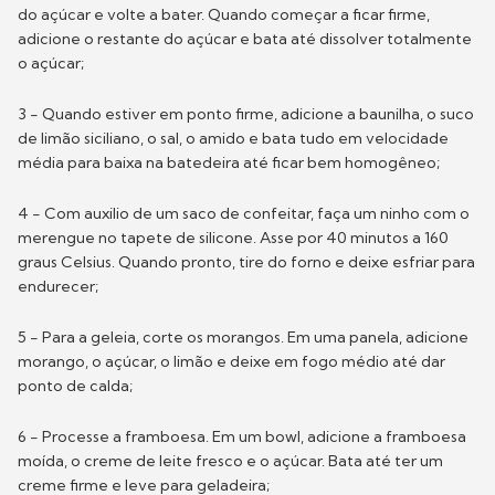
do açúcar e volte a bater. Quando começar a ficar firme,
adicione o restante do açúcar e bata até dissolver totalmente
o açúcar;
3 - Quando estiver em ponto firme, adicione a baunilha, o suco
de limão siciliano, o sal, o amido e bata tudo em velocidade
média para baixa na batedeira até ficar bem homogêneo;
4 - Com auxilio de um saco de confeitar, faça um ninho com o
merengue no tapete de silicone. Asse por 40 minutos a 160
graus Celsius. Quando pronto, tire do forno e deixe esfriar para
endurecer;
5 - Para a geleia, corte os morangos. Em uma panela, adicione
morango, o açúcar, o limão e deixe em fogo médio até dar
ponto de calda;
6 - Processe a framboesa. Em um bowl, adicione a framboesa
moída, o creme de leite fresco e o açúcar. Bata até ter um
creme firme e leve para geladeira;