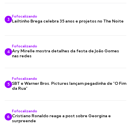
Fofocalizando
3
Lailtinho Brega celebra 35 anos e projetos no The Noite
Fofocalizando
Ary Mirelle mostra detalhes da festa de João Gomes
4
nas redes
Fofocalizando
SBT e Warner Bros. Pictures lançam pegadinha de "O Fim
5
da Rua"
Fofocalizando
Cristiano Ronaldo reage a post sobre Georgina e
6
surpreende