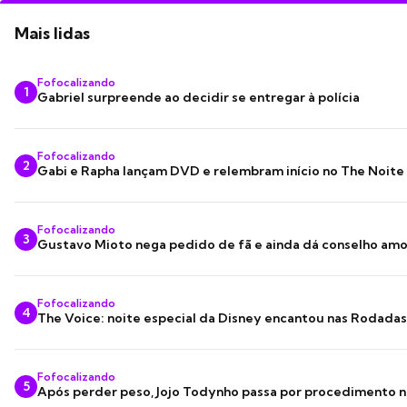
Mais lidas
Fofocalizando
1
Gabriel surpreende ao decidir se entregar à polícia
Fofocalizando
2
Gabi e Rapha lançam DVD e relembram início no The Noite
Fofocalizando
3
Gustavo Mioto nega pedido de fã e ainda dá conselho am
Fofocalizando
4
The Voice: noite especial da Disney encantou nas Rodada
Fofocalizando
5
Após perder peso, Jojo Todynho passa por procedimento n