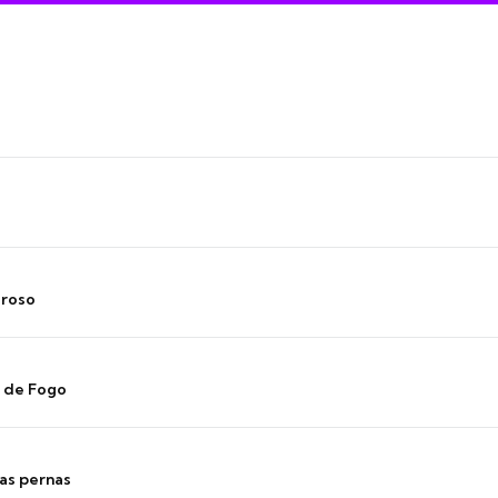
oroso
s de Fogo
as pernas