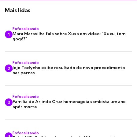
Mais lidas
Fofocalizando
Mara Maravilha fala sobre Xuxa em vídeo: "Xuxu, tem
1
gogó?"
Fofocalizando
Jojo Todynho exibe resultado de novo procedimento
2
nas pernas
Fofocalizando
Família de Arlindo Cruz homenageia sambista um ano
3
após morte
Fofocalizando
4