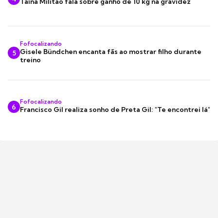
Tainá Militão fala sobre ganho de 10 kg na gravidez
Fofocalizando
Gisele Bündchen encanta fãs ao mostrar filho durante
5
treino
Fofocalizando
6
Francisco Gil realiza sonho de Preta Gil: "Te encontrei lá"