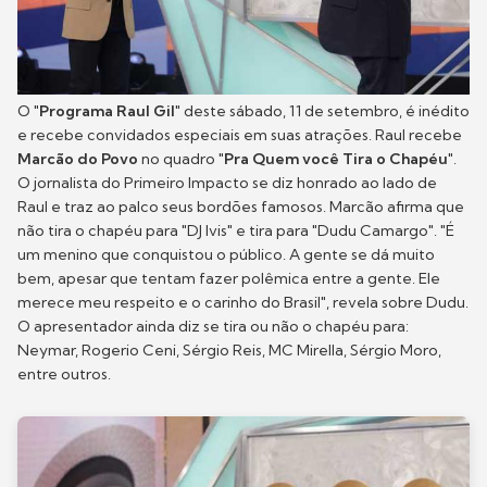
O "
Programa Raul Gil
" deste sábado, 11 de setembro, é inédito
e recebe convidados especiais em suas atrações. Raul recebe
Marcão do Povo
no quadro "
Pra Quem você Tira o Chapéu
".
O jornalista do Primeiro Impacto se diz honrado ao lado de
Raul e traz ao palco seus bordões famosos. Marcão afirma que
não tira o chapéu para "DJ Ivis" e tira para "Dudu Camargo". "É
um menino que conquistou o público. A gente se dá muito
bem, apesar que tentam fazer polêmica entre a gente. Ele
merece meu respeito e o carinho do Brasil", revela sobre Dudu.
O apresentador ainda diz se tira ou não o chapéu para:
Neymar, Rogerio Ceni, Sérgio Reis, MC Mirella, Sérgio Moro,
entre outros.