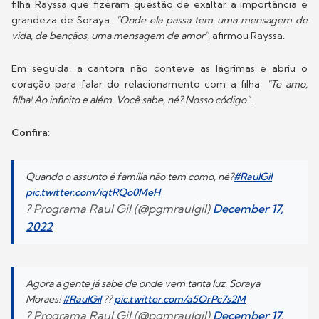
filha Rayssa que fizeram questão de exaltar a importância e
grandeza de Soraya.
"Onde ela passa tem uma mensagem de
vida, de bençãos, uma mensagem de amor"
, afirmou Rayssa.
Em seguida, a cantora não conteve as lágrimas e abriu o
coração para falar do relacionamento com a filha:
"Te amo,
filha! Ao infinito e além. Você sabe, né? Nosso código"
.
Confira
:
Quando o assunto é família não tem como, né?
#RaulGil
pic.twitter.com/iqtRQo0MeH
? Programa Raul Gil (@pgmraulgil)
December 17,
2022
Agora a gente já sabe de onde vem tanta luz, Soraya
Moraes!
#RaulGil
??
pic.twitter.com/a5OrPc7s2M
? Programa Raul Gil (@pgmraulgil)
December 17,