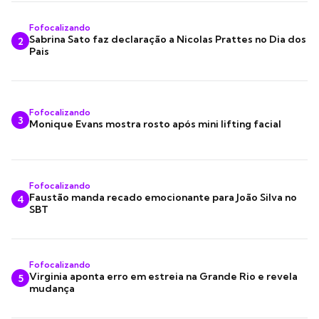
Fofocalizando
Sabrina Sato faz declaração a Nicolas Prattes no Dia dos
2
Pais
Fofocalizando
3
Monique Evans mostra rosto após mini lifting facial
Fofocalizando
Faustão manda recado emocionante para João Silva no
4
SBT
Fofocalizando
Virginia aponta erro em estreia na Grande Rio e revela
5
mudança