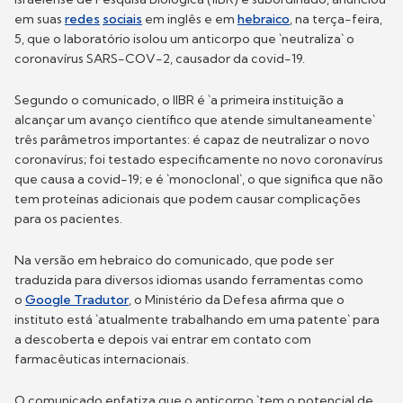
em suas
redes
sociais
em inglês e em
hebraico
, na terça-feira,
5, que o laboratório isolou um anticorpo que `neutraliza` o
coronavírus SARS-COV-2, causador da covid-19.
Segundo o comunicado, o IIBR é `a primeira instituição a
alcançar um avanço científico que atende simultaneamente`
três parâmetros importantes: é capaz de neutralizar o novo
coronavírus; foi testado especificamente no novo coronavírus
que causa a covid-19; e é `monoclonal`, o que significa que não
tem proteínas adicionais que podem causar complicações
para os pacientes.
Na versão em hebraico do comunicado, que pode ser
traduzida para diversos idiomas usando ferramentas como
o
Google Tradutor
, o Ministério da Defesa afirma que o
instituto está `atualmente trabalhando em uma patente` para
a descoberta e depois vai entrar em contato com
farmacêuticas internacionais.
O comunicado enfatiza que o anticorpo `tem o potencial de