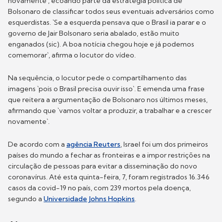
novamente`, ecoando parte da estratégia política de
Bolsonaro de classificar todos seus eventuais adversários como
esquerdistas. `Se a esquerda pensava que o Brasil ia parar e o
governo de Jair Bolsonaro seria abalado, estão muito
enganados (sic). A boa notícia chegou hoje e já podemos
comemorar`, afirma o locutor do vídeo.
Na sequência, o locutor pede o compartilhamento das
imagens `pois o Brasil precisa ouvir isso`. E emenda uma frase
que reitera a argumentação de Bolsonaro nos últimos meses,
afirmando que `vamos voltar a produzir, a trabalhar e a crescer
novamente`.
De acordo com a
agência Reuters
, Israel foi um dos primeiros
países do mundo a fechar as fronteiras e a impor restrições na
circulação de pessoas para evitar a disseminação do novo
coronavírus. Até esta quinta-feira, 7, foram registrados 16.346
casos da covid-19 no país, com 239 mortos pela doença,
segundo a
Universidade Johns Hopkins
.