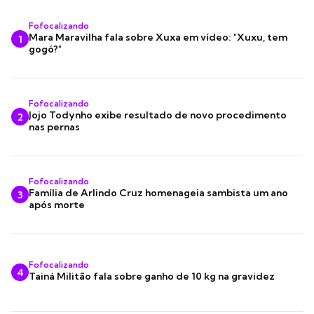
Fofocalizando
Mara Maravilha fala sobre Xuxa em vídeo: "Xuxu, tem
1
gogó?"
Fofocalizando
Jojo Todynho exibe resultado de novo procedimento
2
nas pernas
Fofocalizando
Família de Arlindo Cruz homenageia sambista um ano
3
após morte
Fofocalizando
4
Tainá Militão fala sobre ganho de 10 kg na gravidez