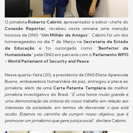
O jornalista
Roberto Cabrini
, apresentador e editor-chefe do
Conexão Repórter
, recebeu nesta semana uma menção
honrosa da ONG “
Um Milhão de Amigos
”. Cabrini foi um dos
homenageados no dia 1° de Março na
Secretaria de Estado
da Educação
e foi outorgado como “
Benfeitor da
Humanidade
” pela ONG em parceria com o
Parlamento WPO
- World Parlament of Security and Peace
.
Nessa quarta-feira (20), a presidente da ONG Eliete Aparecida
Bueno, embaixadora humanitária da paz, entregou a placa ao
jornalista, além de uma
Carta Patente Templária
de melhor
jornalista investigativo do Brasil. “
É uma honra muito grande e
uma demonstração da sintonia do nosso trabalho em relação aos
interesses da sociedade, em termos de desvendar o que está
oculto. Estamos no caminho de cumprir nosso objetivo, que é
promover um jornalismo que gere justiça social
”, declara Cabrini.