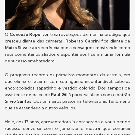
O
Conexão Repórter
traz revelações da menina prodígio que
cresceu diante das câmeras.
Roberto Cabrini
fica diante de
Maisa Silva
e a irreverência que a consagrou, mostrando como
seus comentários afiados e espontâneos fizeram uma fórmula
de sucesso arrebatadora.
O programa recorda os primeiros momentos da estrela, em
que ela ria e fazia rir com seu figurino inconfundível: cabelos
encaracolados, sapatinho e vestido colorido. Dos tempos de
assistente de palco de
Raul
Gil
à parceria afiada com o patrão
Silvio
Santos
. Dos primeiros passos na televisão ao fenômeno
que se estenderia a outros veículos.
Hoje, aos 17 anos, apresentadora já consagrada e youtuber de
sucesso conversa com o jornalista e mostra que continua
rápida no gatilho, sempre pronta para responder a tudo sem