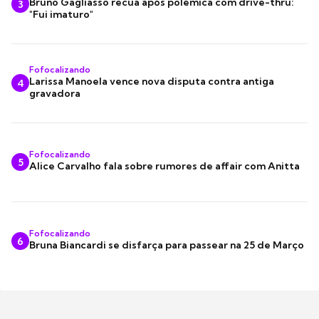
Bruno Gagliasso recua após polêmica com drive-thru:
3
"Fui imaturo"
Fofocalizando
Larissa Manoela vence nova disputa contra antiga
4
gravadora
Fofocalizando
5
Alice Carvalho fala sobre rumores de affair com Anitta
Fofocalizando
6
Bruna Biancardi se disfarça para passear na 25 de Março