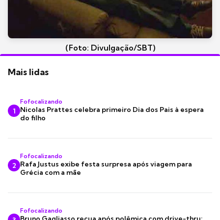
(Foto: Divulgação/SBT)
Mais lidas
Fofocalizando
Nicolas Prattes celebra primeiro Dia dos Pais à espera
1
do filho
Fofocalizando
Rafa Justus exibe festa surpresa após viagem para
2
Grécia com a mãe
Fofocalizando
Bruno Gagliasso recua após polêmica com drive-thru:
3