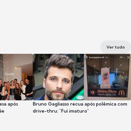
Ver tudo
esa após
Bruno Gagliasso recua após polêmica com
ãe
drive-thru: "Fui imaturo"