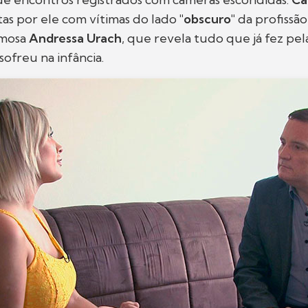
itas por ele com vítimas do lado
"obscuro"
da profissã
amosa
Andressa Urach
, que revela tudo que já fez pel
sofreu na infância.