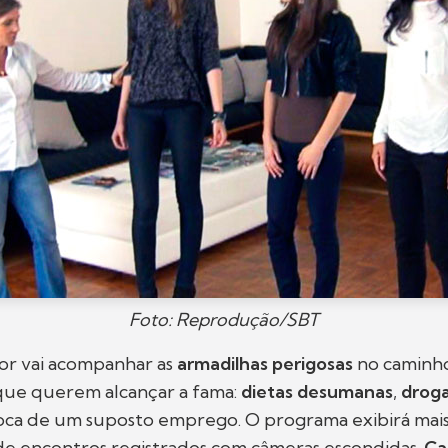
Foto: Reprodução/SBT
or vai acompanhar as
armadilhas perigosas
no caminh
que querem alcançar a fama:
dietas desumanas
,
drog
oca de um suposto emprego. O programa exibirá mai
de encontros registrados com câmeras escondidas.
Ca