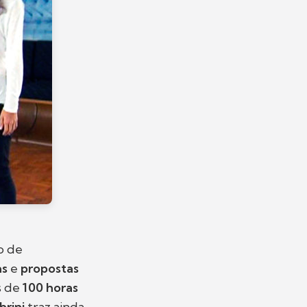
o de
as
e
propostas
s de
100 horas
brini
traz ainda