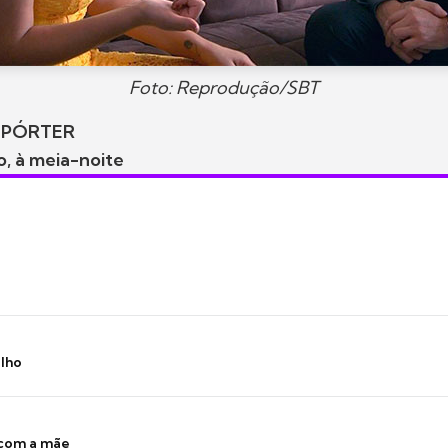
Foto: Reprodução/SBT
EPÓRTER
, à meia-noite
ilho
 com a mãe