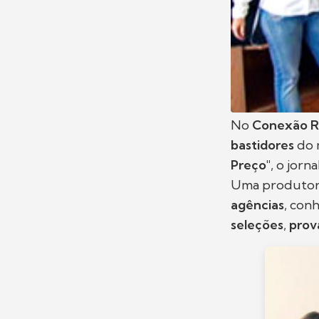
No
Conexão R
bastidores
do 
Preço"
, o jorna
Uma produtora
agências
, con
seleções
,
prov