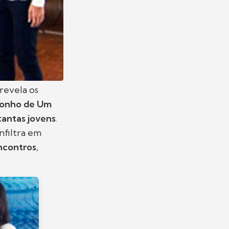
revela os
Sonho de Um
tantas jovens
.
infiltra em
ncontros
,