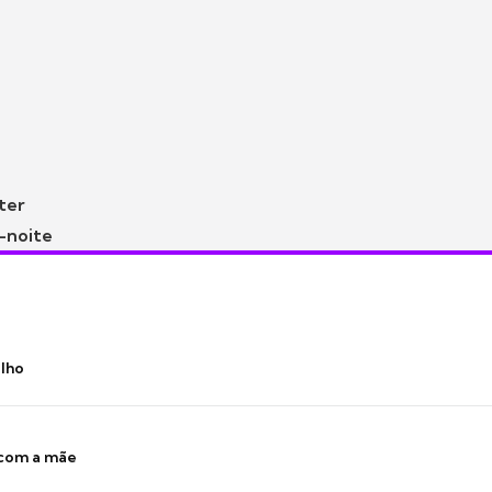
ter
-noite
ilho
 com a mãe