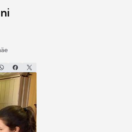
ni
mãe