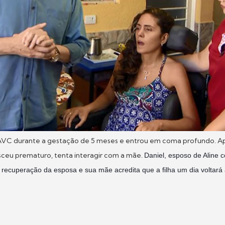
VC durante a gestação de 5 meses e entrou em coma profundo. Ap
sceu prematuro, tenta interagir com a mãe.
Daniel, esposo de Aline c
recuperação da esposa e sua mãe acredita que a filha um dia voltará a