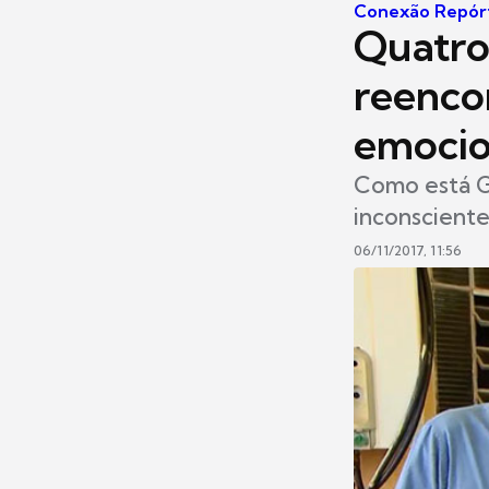
Conexão Repór
Quatro
reenco
emocio
Como está G
inconsciente
06/11/2017, 11:56