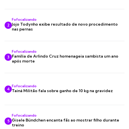
Fofocalizando
Jojo Todynho exibe resultado de novo procedimento
2
nas pernas
Fofocalizando
Família de Arlindo Cruz homenageia sambista um ano
3
após morte
Fofocalizando
4
Tainá Militão fala sobre ganho de 10 kg na gravidez
Fofocalizando
Gisele Bündchen encanta fãs ao mostrar filho durante
5
treino