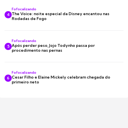
Fofocalizando
The Voice: noite especial da Disney encantou nas
4
Rodadas de Fogo
Fofocalizando
Após perder peso, Jojo Todynho passa por
5
procedimento nas pernas
Fofocalizando
Cesar Filho e Elaine Mickely celebram chegada do
6
primeiro neto