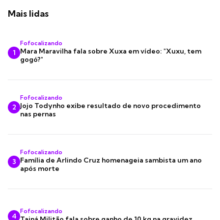
Mais lidas
Fofocalizando
Mara Maravilha fala sobre Xuxa em vídeo: "Xuxu, tem
1
gogó?"
Fofocalizando
Jojo Todynho exibe resultado de novo procedimento
2
nas pernas
Fofocalizando
Família de Arlindo Cruz homenageia sambista um ano
3
após morte
Fofocalizando
4
Tainá Militão fala sobre ganho de 10 kg na gravidez