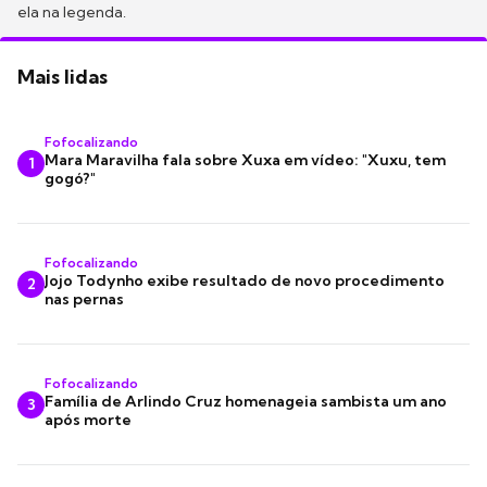
ela na legenda.
Mais lidas
Fofocalizando
Mara Maravilha fala sobre Xuxa em vídeo: "Xuxu, tem
1
gogó?"
Fofocalizando
Jojo Todynho exibe resultado de novo procedimento
2
nas pernas
Fofocalizando
Família de Arlindo Cruz homenageia sambista um ano
3
após morte