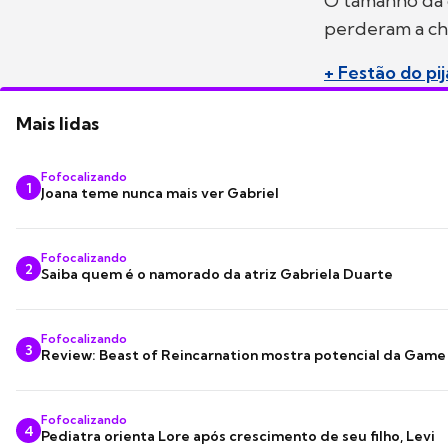
O tamanho da 
perderam a ch
+ Festão do pi
Mais lidas
Fofocalizando
1
Joana teme nunca mais ver Gabriel
Fofocalizando
2
Saiba quem é o namorado da atriz Gabriela Duarte
Fofocalizando
3
Review: Beast of Reincarnation mostra potencial da Game
Fofocalizando
4
Pediatra orienta Lore após crescimento de seu filho, Levi