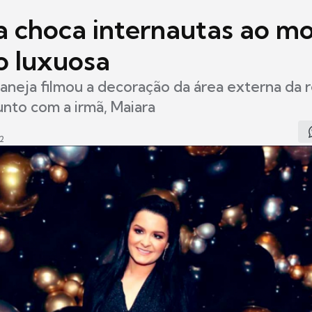
a choca internautas ao mo
 luxuosa
aneja filmou a decoração da área externa da r
nto com a irmã, Maiara
2