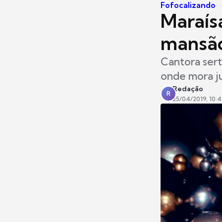
Fofocalizando
Maraís
mansão
Cantora sert
onde mora ju
Redação
R
25/04/2019, 10:4