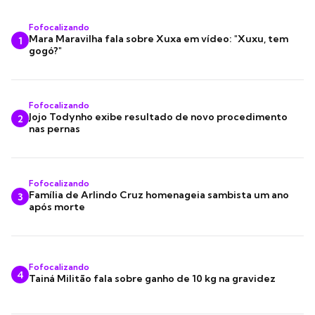
Fofocalizando
Mara Maravilha fala sobre Xuxa em vídeo: "Xuxu, tem
1
gogó?"
Fofocalizando
Jojo Todynho exibe resultado de novo procedimento
2
nas pernas
Fofocalizando
Família de Arlindo Cruz homenageia sambista um ano
3
após morte
Fofocalizando
4
Tainá Militão fala sobre ganho de 10 kg na gravidez