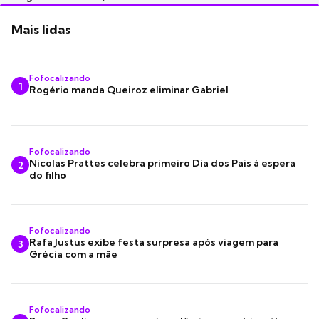
Mais lidas
Fofocalizando
1
Rogério manda Queiroz eliminar Gabriel
Fofocalizando
Nicolas Prattes celebra primeiro Dia dos Pais à espera
2
do filho
Fofocalizando
Rafa Justus exibe festa surpresa após viagem para
3
Grécia com a mãe
Fofocalizando