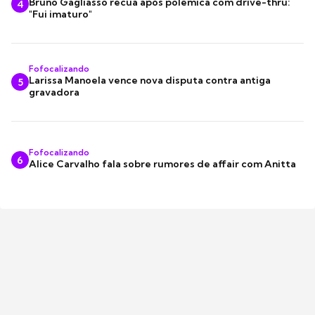
Bruno Gagliasso recua após polêmica com drive-thru:
4
"Fui imaturo"
Fofocalizando
Larissa Manoela vence nova disputa contra antiga
5
gravadora
Fofocalizando
6
Alice Carvalho fala sobre rumores de affair com Anitta