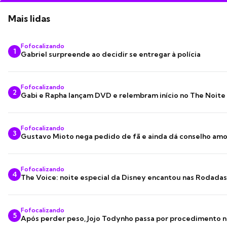
Mais lidas
Fofocalizando
1
Gabriel surpreende ao decidir se entregar à polícia
Fofocalizando
2
Gabi e Rapha lançam DVD e relembram início no The Noite
Fofocalizando
3
Gustavo Mioto nega pedido de fã e ainda dá conselho am
Fofocalizando
4
The Voice: noite especial da Disney encantou nas Rodada
Fofocalizando
5
Após perder peso, Jojo Todynho passa por procedimento n