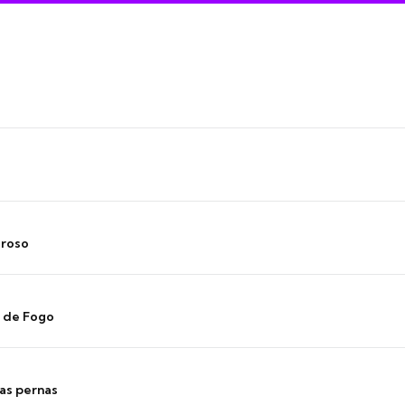
oroso
s de Fogo
as pernas