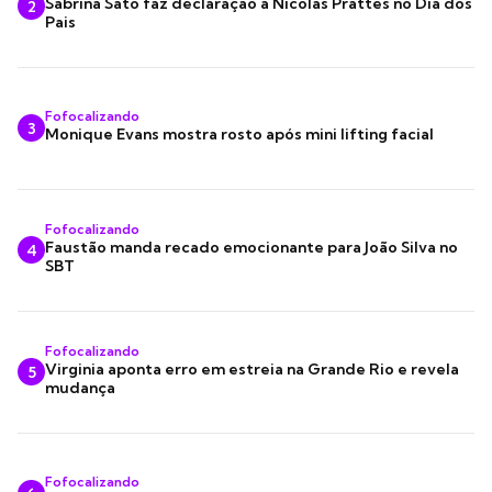
Sabrina Sato faz declaração a Nicolas Prattes no Dia dos
2
Pais
Fofocalizando
3
Monique Evans mostra rosto após mini lifting facial
Fofocalizando
Faustão manda recado emocionante para João Silva no
4
SBT
Fofocalizando
Virginia aponta erro em estreia na Grande Rio e revela
5
mudança
Fofocalizando