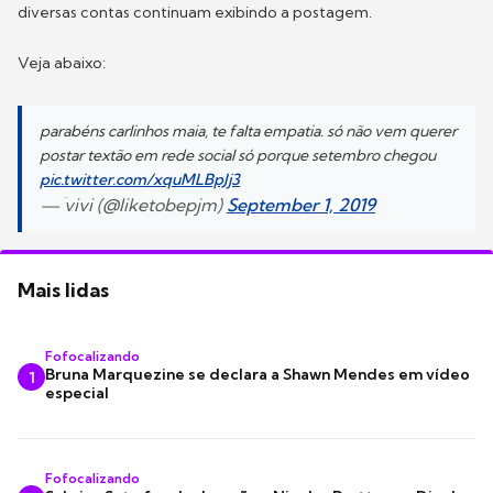
diversas contas continuam exibindo a postagem.
Veja abaixo:
parabéns carlinhos maia, te falta empatia. só não vem querer
postar textão em rede social só porque setembro chegou
pic.twitter.com/xquMLBpJj3
— ؘvivi (@liketobepjm)
September 1, 2019
Mais lidas
Fofocalizando
Bruna Marquezine se declara a Shawn Mendes em vídeo
1
especial
Fofocalizando