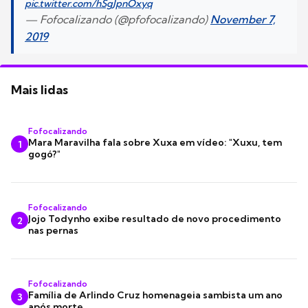
pic.twitter.com/hSgJpnOxyq
— Fofocalizando (@pfofocalizando)
November 7,
2019
Mais lidas
Fofocalizando
Mara Maravilha fala sobre Xuxa em vídeo: "Xuxu, tem
1
gogó?"
Fofocalizando
Jojo Todynho exibe resultado de novo procedimento
2
nas pernas
Fofocalizando
Família de Arlindo Cruz homenageia sambista um ano
3
após morte