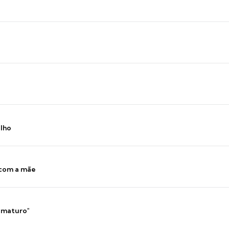
ilho
 com a mãe
 imaturo"