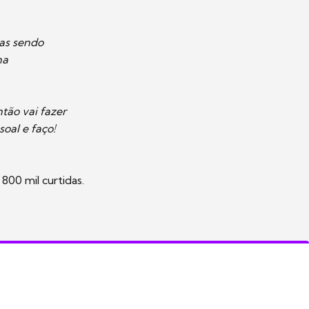
nas sendo
na
tão vai fazer
oal e faço!
800 mil curtidas.