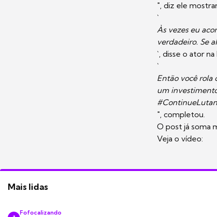
", diz ele most
`
Às vezes eu acor
verdadeiro. Se a
`, disse o ator n
`
Então você rola 
um investimento 
#ContinueLuta
", completou.
O post já soma m
Veja o vídeo:
Mais lidas
Fofocalizando