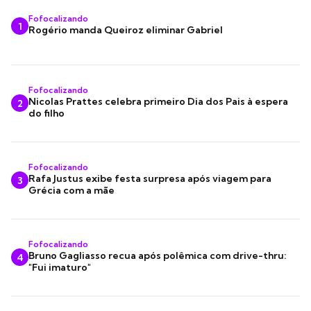
Fofocalizando
1
Rogério manda Queiroz eliminar Gabriel
Fofocalizando
Nicolas Prattes celebra primeiro Dia dos Pais à espera
2
do filho
Fofocalizando
Rafa Justus exibe festa surpresa após viagem para
3
Grécia com a mãe
Fofocalizando
Bruno Gagliasso recua após polêmica com drive-thru:
4
"Fui imaturo"