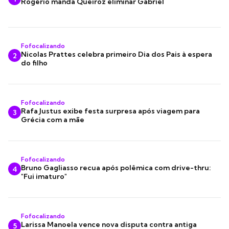
Rogério manda Queiroz eliminar Gabriel
Fofocalizando
Nicolas Prattes celebra primeiro Dia dos Pais à espera
2
do filho
Fofocalizando
Rafa Justus exibe festa surpresa após viagem para
3
Grécia com a mãe
Fofocalizando
Bruno Gagliasso recua após polêmica com drive-thru:
4
"Fui imaturo"
Fofocalizando
Larissa Manoela vence nova disputa contra antiga
5