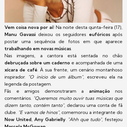
Vem coisa nova por aí!
Na noite desta qunta-feira (17),
Manu Gavassi
deixou os seguidores
eufóricos
após
postar uma sequência de fotos em que aparece
trabalhando em novas músicas
.
Nas imagens, a cantora está sentada no chão
debruçada sobre um caderno
e acompanhada de uma
xícara de café
. À sua frente, um cenário montanhoso
inspirador.
"O início de um álbum"
, escreveu ela na
legenda da postagem.
Fãs e amigos demonstraram a
animação
nos
comentários.
"Queremos muito ouvir tuas músicas que
dizem tanto, contém tanto"
, declarou uma conta de fã
clube.
"E vamos de hinos"
, comemorou a integrante do
Now United
,
Any Gabrielly
.
"Ahh que tudo"
, festejou
Marcela McGowan
.