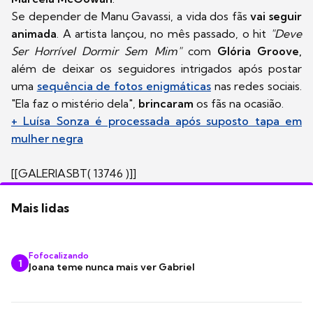
Se depender de Manu Gavassi, a vida dos fãs
vai seguir
animada
. A artista lançou, no mês passado, o hit
"Deve
Ser Horrível Dormir Sem Mim"
com
Glória Groove,
além de deixar os seguidores intrigados após postar
uma
sequência de fotos enigmáticas
nas redes sociais.
"Ela faz o mistério dela",
brincaram
os fãs na ocasião.
+ Luísa Sonza é processada após suposto tapa em
mulher negra
[[GALERIASBT( 13746 )]]
Mais lidas
Fofocalizando
1
Joana teme nunca mais ver Gabriel