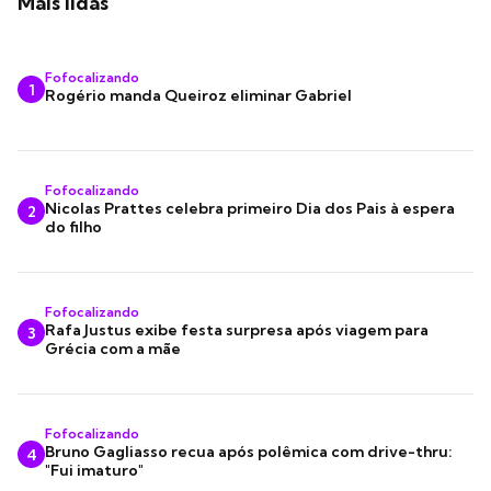
Mais lidas
Fofocalizando
1
Rogério manda Queiroz eliminar Gabriel
Fofocalizando
Nicolas Prattes celebra primeiro Dia dos Pais à espera
2
do filho
Fofocalizando
Rafa Justus exibe festa surpresa após viagem para
3
Grécia com a mãe
Fofocalizando
Bruno Gagliasso recua após polêmica com drive-thru:
4
"Fui imaturo"