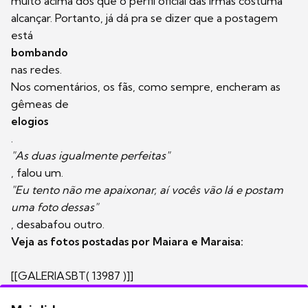
muito acima dos que o perfil oficial das irmãs costuma
alcançar. Portanto, já dá pra se dizer que a postagem
está
bombando
nas redes.
Nos comentários, os fãs, como sempre, encheram as
gêmeas de
elogios
.
"As duas igualmente perfeitas"
, falou um.
"Eu tento não me apaixonar, aí vocês vão lá e postam
uma foto dessas"
, desabafou outro.
Veja as fotos postadas por Maiara e Maraisa:
[[GALERIASBT( 13987 )]]