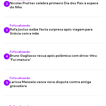
Nicolas Prattes celebra primeiro Dia dos Pais à espera
2
do filho
Fofocalizando
Rafa Justus exibe festa surpresa após viagem para
3
Grécia com a mãe
Fofocalizando
Bruno Gagliasso recua após polêmica com drive-thru:
4
"Fui imaturo"
Fofocalizando
Larissa Manoela vence nova disputa contra antiga
5
gravadora