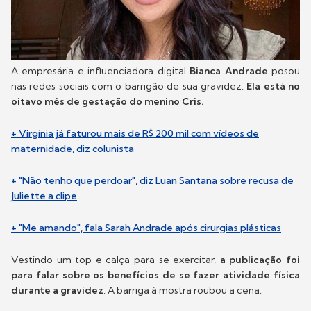
A empresária e influenciadora digital
Bianca Andrade
posou
nas redes sociais com o barrigão de sua gravidez.
Ela está no
oitavo mês de gestação do menino Cris.
+ Virgínia já faturou mais de R$ 200 mil com vídeos de
maternidade, diz colunista
+ "Não tenho que perdoar", diz Luan Santana sobre recusa de
Juliette a clipe
+ "Me amando", fala Sarah Andrade após cirurgias plásticas
Vestindo um top e calça para se exercitar,
a publicação foi
para falar sobre os benefícios de se fazer atividade física
durante a gravidez
. A barriga à mostra roubou a cena.