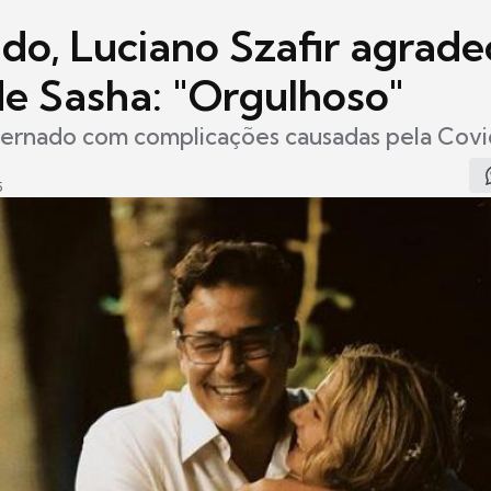
ado, Luciano Szafir agrade
de Sasha: "Orgulhoso"
nternado com complicações causadas pela Covi
5