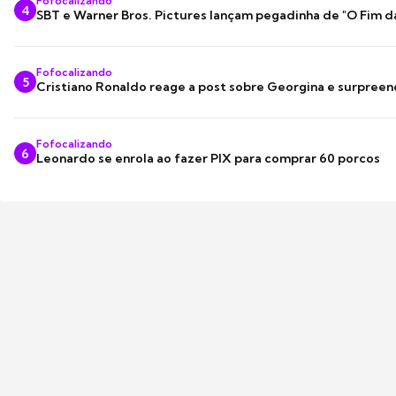
Fofocalizando
4
SBT e Warner Bros. Pictures lançam pegadinha de "O Fim d
Fofocalizando
5
Cristiano Ronaldo reage a post sobre Georgina e surpree
Fofocalizando
6
Leonardo se enrola ao fazer PIX para comprar 60 porcos