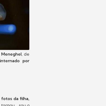
 Meneghel
, de
internado por
otos da filha,
tornou... sou o