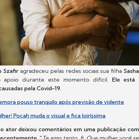
o Szafir
agradeceu pelas redes sociais sua filha
Sasha
o apoio durante este momento difícil.
Ele está 
causadas pela Covid-19.
emora pouso tranquilo após previsão de vidente
her! Pocah muda o visual e fica loiríssima
,
o ator deixou comentários em uma publicação com f
recentemente.
"
Te amo tanto, fi. Que mulher você se 