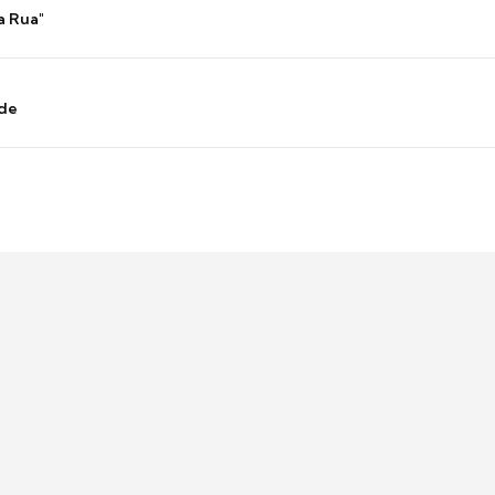
a Rua"
nde