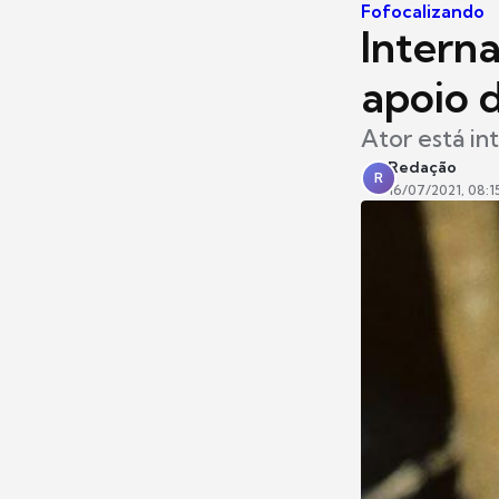
Fofocalizando
Intern
apoio 
Ator está i
Redação
R
16/07/2021, 08:1