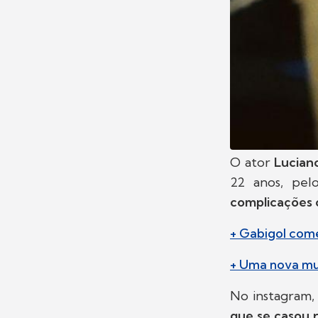
O ator
Lucian
22 anos, pel
complicações 
+ Gabigol com
+ Uma nova mul
No instagram
que se casou 