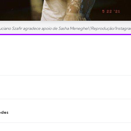
uciano Szafir agradece apoio de Sasha Meneghel (Reprodução/Instagra
edes