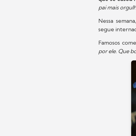
pai mais orgu
Nessa semana
segue internad
Famosos comen
por ele. Que b