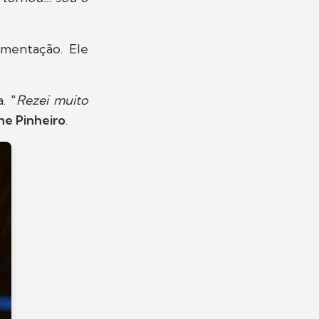
imentação. Ele
. "
Rezei muito
ne Pinheiro
.