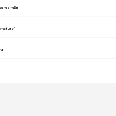
 com a mãe
 imaturo"
ra