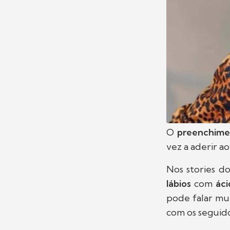
O
preenchimen
vez a aderir a
Nos stories d
lábios
com
áci
pode falar mu
com os seguid