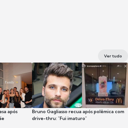
Ver tudo
esa após
Bruno Gagliasso recua após polêmica com
ãe
drive-thru: "Fui imaturo"