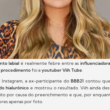
to labial
é realmente febre entre as
influenciador
o
procedimento
foi a
youtuber Viih Tube
.
o Instagram, a ex-participante do
BBB21
contou que
do hialurônico
e mostrou o resultado. Viih ainda de
ito por causa do preenchimento e que, por enquanto,
ores apenas por foto.