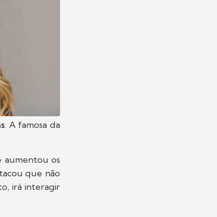
as
. A famosa da
 aumentou os
stacou que não
 irá interagir