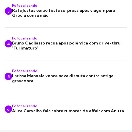
Fofocalizando
Rafa Justus exibe festa surpresa após viagem para
3
Grécia com a mãe
Fofocalizando
Bruno Gagliasso recua após polêmica com drive-thru:
4
"Fui imaturo"
Fofocalizando
Larissa Manoela vence nova disputa contra antiga
5
gravadora
Fofocalizando
6
Alice Carvalho fala sobre rumores de affair com Anitta