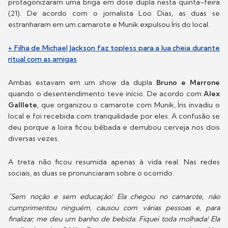
protagonizaram uma briga em dose dupla nesta quinta-feira
(21). De acordo com o jornalista Loo Dias, as duas se
estranharam em um camarote e Munik expulsou Íris do local.
+ Filha de Michael Jackson faz topless para a lua cheia durante
ritual com as amigas
Ambas estavam em um show da dupla
Bruno e Marrone
quando o desentendimento teve início. De acordo com
Alex
Galllete
, que organizou o camarote com Munik, Íris invadiu o
local e foi recebida com tranquilidade por eles. A confusão se
deu porque a loira ficou bêbada e derrubou cerveja nos dois
diversas vezes.
A treta não ficou resumida apenas à vida real. Nas redes
sociais, as duas se pronunciaram sobre o ocorrido.
"Sem noção e sem educação! Ela chegou no camarote, não
cumprimentou ninguém, causou com várias pessoas e, para
finalizar, me deu um banho de bebida. Fiquei toda molhada! Ela