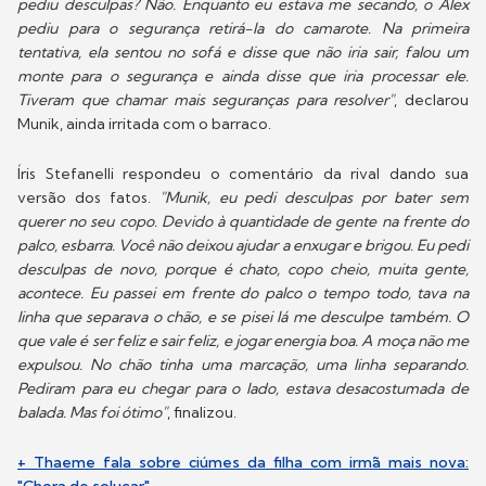
pediu desculpas? Não. Enquanto eu estava me secando, o Alex
pediu para o segurança retirá-la do camarote. Na primeira
tentativa, ela sentou no sofá e disse que não iria sair, falou um
monte para o segurança e ainda disse que iria processar ele.
Tiveram que chamar mais seguranças para resolver"
, declarou
Munik, ainda irritada com o barraco.
Íris Stefanelli respondeu o comentário da rival dando sua
versão dos fatos.
"Munik, eu pedi desculpas por bater sem
querer no seu copo. Devido à quantidade de gente na frente do
palco, esbarra. Você não deixou ajudar a enxugar e brigou. Eu pedi
desculpas de novo, porque é chato, copo cheio, muita gente,
acontece. Eu passei em frente do palco o tempo todo, tava na
linha que separava o chão, e se pisei lá me desculpe também. O
que vale é ser feliz e sair feliz, e jogar energia boa. A moça não me
expulsou. No chão tinha uma marcação, uma linha separando.
Pediram para eu chegar para o lado, estava desacostumada de
balada. Mas foi ótimo"
, finalizou.
+ Thaeme fala sobre ciúmes da filha com irmã mais nova: