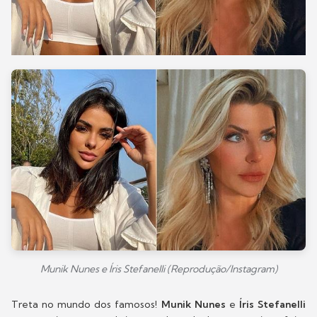
Munik Nunes e Íris Stefanelli (Reprodução/Instagram)
Treta no mundo dos famosos!
Munik Nunes
e
Íris Stefanelli