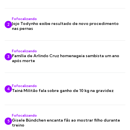
Fofocalizando
Jojo Todynho exibe resultado de novo procedimento
2
nas pernas
Fofocalizando
Família de Arlindo Cruz homenageia sambista um ano
3
após morte
Fofocalizando
4
Tainá Militão fala sobre ganho de 10 kg na gravidez
Fofocalizando
Gisele Bündchen encanta fãs ao mostrar filho durante
5
treino