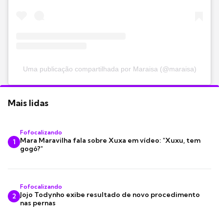
Uma publicação compartilhada por Maraisa (@maraisa)
Mais lidas
Fofocalizando
Mara Maravilha fala sobre Xuxa em vídeo: "Xuxu, tem
1
gogó?"
Fofocalizando
Jojo Todynho exibe resultado de novo procedimento
2
nas pernas