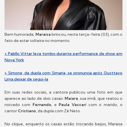
Bem humorada,
Maraisa
brincou, nesta terça-feira (03), com o
fato de estar solteira no momento.
+ Pabllo Vittar leva tombo durante performance de show em
Nova York
+ Simone, da dupla com Simaria, se pronuncia após Gusttavo
Lima deixar de segui-la
Em suas redes sociais, a cantora publicou uma foto em que
aparece ao lado de dois casais:
Maiara
, sua irmã, que reatou o
noivado com
Fernando
, e
Paula Vaccari
com o marido, o
cantor
Cristiano
, da dupla com Zé Neto.
No clique, enquanto os casais estão trocando beijos, Maraisa