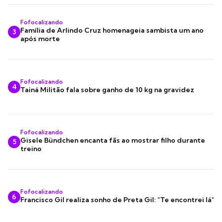
Fofocalizando
Família de Arlindo Cruz homenageia sambista um ano
3
após morte
Fofocalizando
4
Tainá Militão fala sobre ganho de 10 kg na gravidez
Fofocalizando
Gisele Bündchen encanta fãs ao mostrar filho durante
5
treino
Fofocalizando
6
Francisco Gil realiza sonho de Preta Gil: "Te encontrei lá"