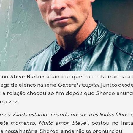
cano
Steve Burton
anunciou que não está mais cas
olega de elenco na série
General Hospital
. Juntos desd
mas a relação chegou ao fim depois que Sheree anunc
uma vez.
meu. Ainda estamos criando nossos três lindos filhos.
este momento. Muito amor, Steve"
, postou no Inst
a nessa história, Sheree, ainda não se pronunciou.