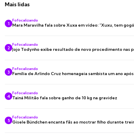
Mais lidas
Fofocalizando
1
Mara Maravilha fala sobre Xuxa em vídeo: "Xuxu, tem gogó
Fofocalizando
2
Jojo Todynho exibe resultado de novo procedimento nas p
Fofocalizando
3
Família de Arlindo Cruz homenageia sambista um ano apó
Fofocalizando
4
Tainá Militão fala sobre ganho de 10 kg na gravidez
Fofocalizando
5
Gisele Bündchen encanta fãs ao mostrar filho durante trei