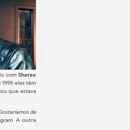
ado com
Sheree
e 1999, eles têm
iou que estava
 Gostaríamos de
agram. A outra