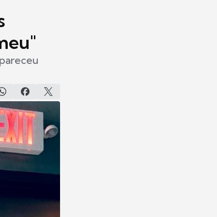
s
 meu"
apareceu