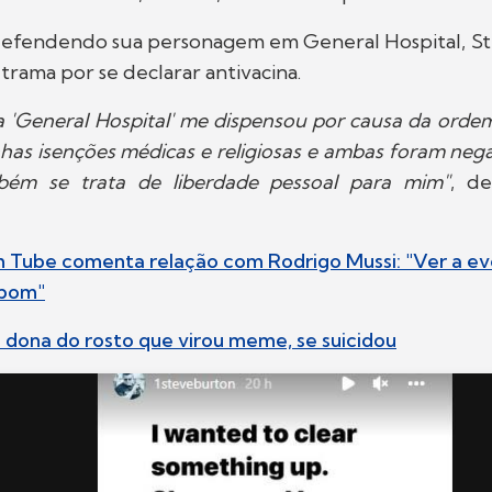
defendendo sua personagem em General Hospital, St
trama por se declarar antivacina.
 a 'General Hospital' me dispensou por causa da orde
inhas isenções médicas e religiosas e ambas foram nega
bém se trata de liberdade pessoal para mim"
, d
iih Tube comenta relação com Rodrigo Mussi: "Ver a e
 bom"
 a dona do rosto que virou meme, se suicidou