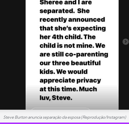
Steve Burton anuncia separação da esposa (Reprodução/Instagram)