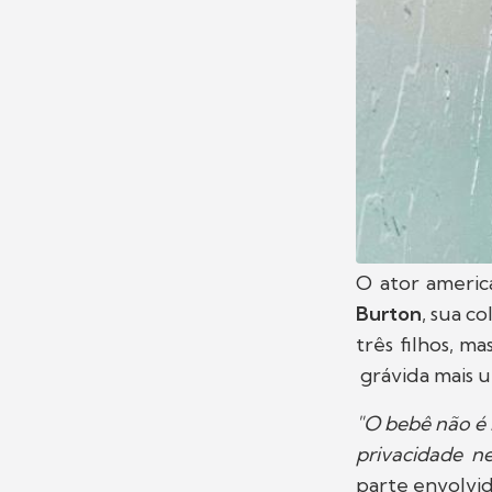
O ator ameri
Burton
, sua c
três filhos, 
grávida mais 
"O bebê não é 
privacidade n
parte envolvid