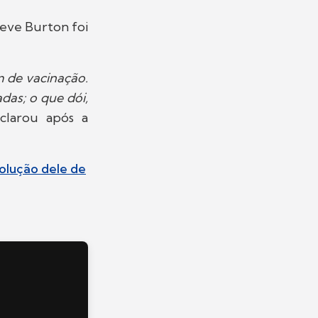
eve Burton foi
m de vacinação.
das; o que dói,
eclarou após a
volução dele de