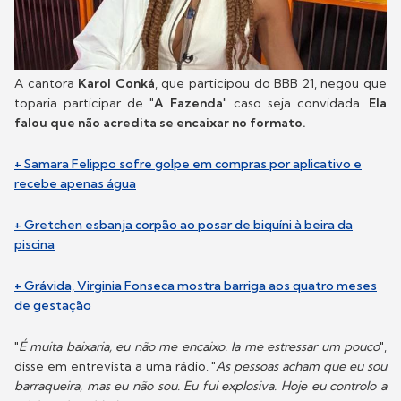
A cantora
Karol Conká
, que participou do BBB 21, negou que
toparia participar de "
A Fazenda
" caso seja convidada.
Ela
falou que não acredita se encaixar no formato.
+ Samara Felippo sofre golpe em compras por aplicativo e
recebe apenas água
+ Gretchen esbanja corpão ao posar de biquíni à beira da
piscina
+ Grávida, Virginia Fonseca mostra barriga aos quatro meses
de gestação
"
É muita baixaria, eu não me encaixo. Ia me estressar um pouco
",
disse em entrevista a uma rádio. "
As pessoas acham que eu sou
barraqueira, mas eu não sou. Eu fui explosiva. Hoje eu controlo a