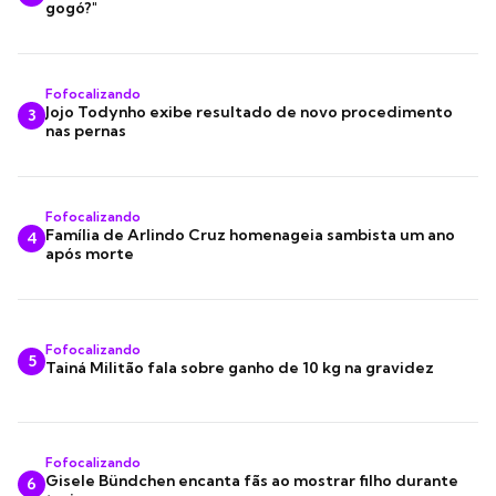
gogó?"
Fofocalizando
Jojo Todynho exibe resultado de novo procedimento
3
nas pernas
Fofocalizando
Família de Arlindo Cruz homenageia sambista um ano
4
após morte
Fofocalizando
5
Tainá Militão fala sobre ganho de 10 kg na gravidez
Fofocalizando
Gisele Bündchen encanta fãs ao mostrar filho durante
6