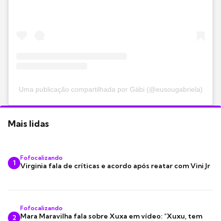
Uma publicação compartilhada por Gábi (@eusougabriela)
Mais lidas
Fofocalizando
1
Virginia fala de críticas e acordo após reatar com Vini Jr
Fofocalizando
Mara Maravilha fala sobre Xuxa em vídeo: "Xuxu, tem
2