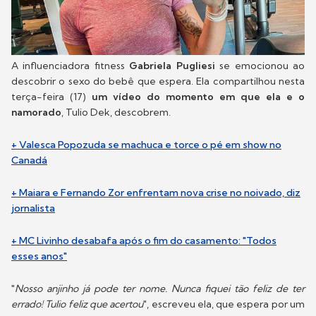
A influenciadora fitness
Gabriela Pugliesi
se emocionou ao
descobrir o sexo do bebê que espera. Ela compartilhou nesta
terça-feira (17)
um vídeo do momento em que ela e o
namorado
, Tulio Dek, descobrem.
+ Valesca Popozuda se machuca e torce o pé em show no
Canadá
+ Maiara e Fernando Zor enfrentam nova crise no noivado, diz
jornalista
+ MC Livinho desabafa após o fim do casamento: "Todos
esses anos"
"
Nosso anjinho já pode ter nome. Nunca fiquei tão feliz de ter
errado! Tulio feliz que acertou
", escreveu ela, que espera por um