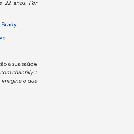
s 22 anos. Por
m Brady
ivo
ção a sua saúde
om chantilly e
. Imagine o que