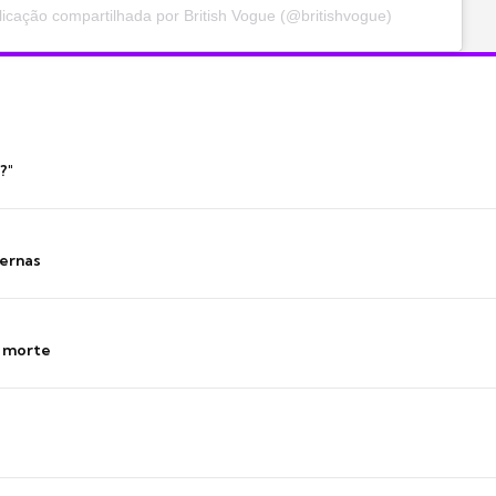
icação compartilhada por British Vogue (@britishvogue)
?"
ernas
s morte