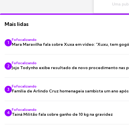
Uma publ
Mais lidas
Fofocalizando
1
Mara Maravilha fala sobre Xuxa em vídeo: "Xuxu, tem gogó
Fofocalizando
2
Jojo Todynho exibe resultado de novo procedimento nas p
Fofocalizando
3
Família de Arlindo Cruz homenageia sambista um ano apó
Fofocalizando
4
Tainá Militão fala sobre ganho de 10 kg na gravidez