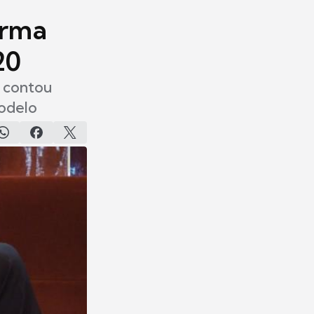
irma
20
e contou
modelo