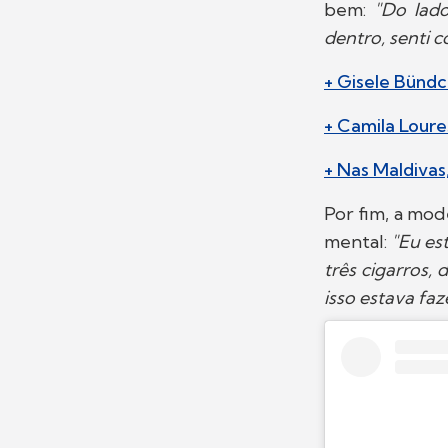
bem:
"Do lado
dentro, senti 
+ Gisele Bünd
+ Camila Loure
+ Nas Maldivas
Por fim, a mod
mental:
"Eu es
três cigarros,
isso estava fa