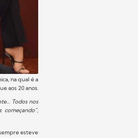
ica, na qual é a
ue aos 20 anos.
e... Todos nos
s começando",
 sempre esteve