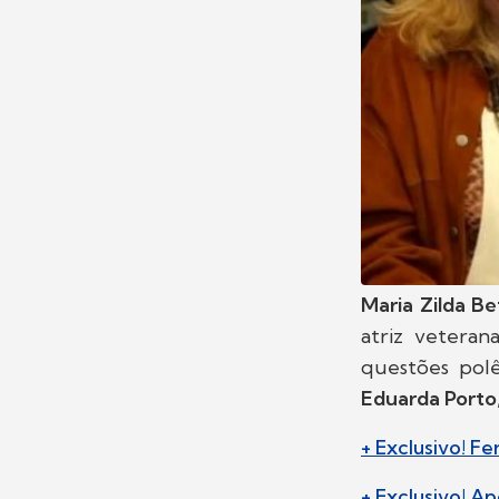
Maria Zilda B
atriz vetera
questões pol
Eduarda Porto
+ Exclusivo! F
+ Exclusivo! A