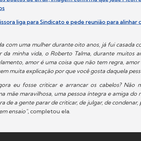
os
issora liga para Sindicato e pede reunião para alinhar 
ada com uma mulher durante oito anos, já fui casad
r da minha vida, o Roberto Talma, durante muitos a
ulamento, amor é uma coisa que não tem regra, amor
tem muita explicação por que você gosta daquela pess
gora eu fosse criticar e arrancar os cabelos? Não 
ma mãe maravilhosa, uma pessoa íntegra e amiga do m
a de a gente parar de criticar, de julgar, de condenar,
em ensaio"
, completou ela.