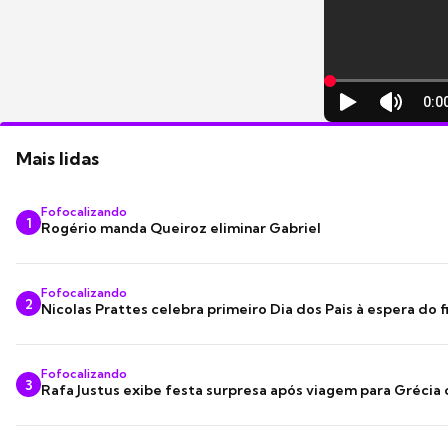
Mais lidas
Fofocalizando
1
Rogério manda Queiroz eliminar Gabriel
Fofocalizando
2
Nicolas Prattes celebra primeiro Dia dos Pais à espera do f
Fofocalizando
3
Rafa Justus exibe festa surpresa após viagem para Grécia