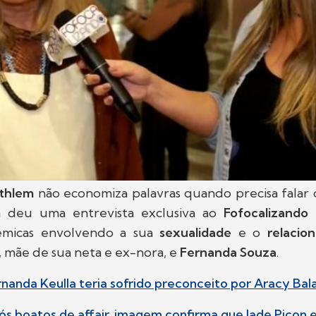
ethlem
não economiza palavras quando precisa falar 
na deu uma entrevista exclusiva ao
Fofocalizando
êmicas envolvendo a sua
sexualidade
e o
relaci
, mãe de sua neta e ex-nora, e
Fernanda Souza
.
ernanda Keulla teria sofrido preconceito por Aracy Bal
pós boatos de affair, imagem confirma que Jade Picon e