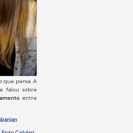
o que pensa. A
e falou sobre
onamento
entre
abanian
 Enzo Celulari