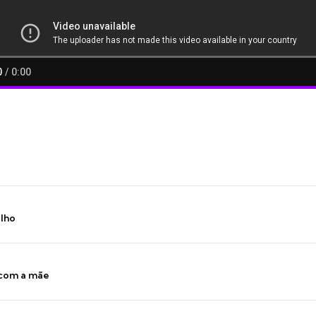
ilho
 com a mãe