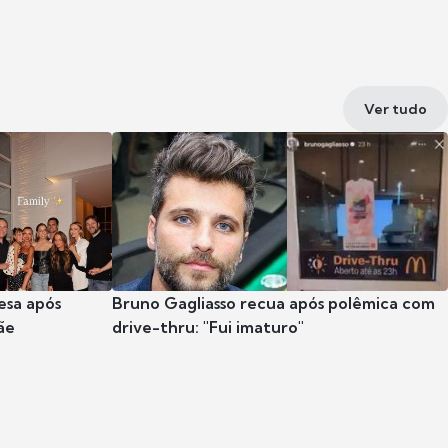
Ver tudo
esa após
Bruno Gagliasso recua após polêmica com
ãe
drive-thru: "Fui imaturo"