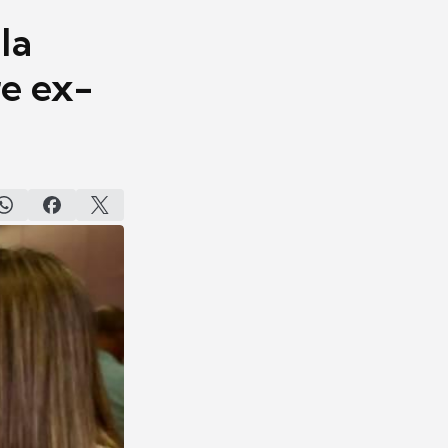
la
re ex-