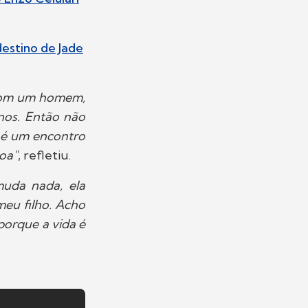
destino de Jade
a com um homem,
nos. Então não
 é um encontro
oa"
, refletiu.
muda nada, ela
eu filho. Acho
 porque a vida é