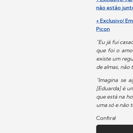
não estão junt
+ Exclusivo! Em
Picon
"Eu já fui cas
que foi o amo
existe um reg
de almas, não 
"Imagina se a
[Eduarda] é u
que está na hor
uma só e não t
Confira!