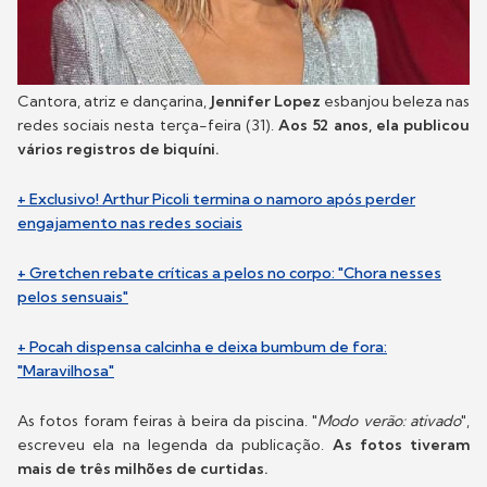
Cantora, atriz e dançarina,
Jennifer Lopez
esbanjou beleza nas
redes sociais nesta terça-feira (31).
Aos 52 anos, ela publicou
vários registros de biquíni.
+ Exclusivo! Arthur Picoli termina o namoro após perder
engajamento nas redes sociais
+ Gretchen rebate críticas a pelos no corpo: "Chora nesses
pelos sensuais"
+ Pocah dispensa calcinha e deixa bumbum de fora:
"Maravilhosa"
As fotos foram feiras à beira da piscina. "
Modo verão: ativado
",
escreveu ela na legenda da publicação.
As fotos tiveram
mais de três milhões de curtidas.