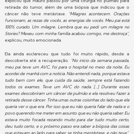
explicou que Mauro passou por uma cirurgia no pulmão para
retirada do tumor, além de uma biópsia que indicou que o
câncer não teve metástase.
"Milagres acontecem. Orações
funcionam, as rezas de vocês, as energias de vocês. Meu pai está
100% curado. Um milagre. Lembra que eu pedi um milagre no
Stories? Mexeu com minha família acabou comigo, me destroça"
,
explicou, muito emocionada.
Ela ainda esclareceu que tudo foi muito rápido, desde a
descoberta até a recuperação.
"No início da semana passada,
meu pai teve um AVC, foi para o hospital no meio da noite. Eu
acordei de manhã com a notícia. Não entendi nada, porque estava
tudo bem com ele, que cuida da saúde, sempre está fazendo
todos os exames. Teve um AVC do nada. [
...
] Durante esses
exames descobriram um câncer de pulmão e ela resolveu fazer a
retirada desse câncer.
Tinha umas outras coisinhas do lado que ela
queria ver o que era. Por isso que eu não queria falar de nada e o
povo querendo me meter em assunto que eu não queria saber. Eu
estava muito focada rezando muito para dar tudo muito certo,
deu tudo certo, e o próximo passo era saber a biópsia das coisas
que estavam ao lado para saber se tinha mestástase, e não teve"
,