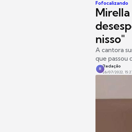
Fofocalizando
Mirell
desesp
nisso"
A cantora su
que passou d
Redação
R
26/07/2022, 15:2