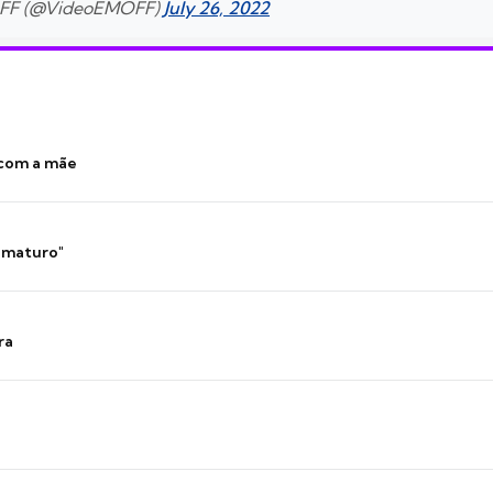
OFF (@VideoEMOFF)
July 26, 2022
 com a mãe
 imaturo"
ra