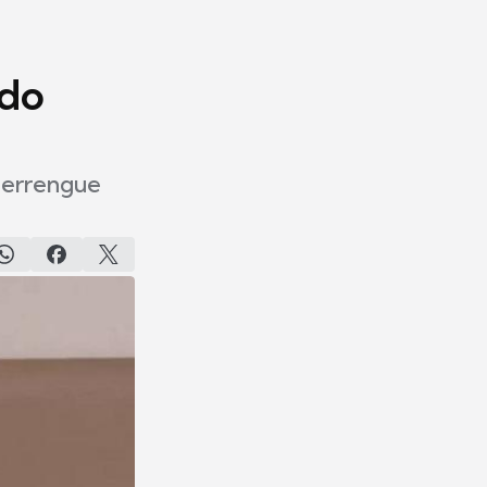
ndo
 perrengue