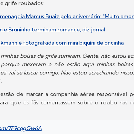
de grife roubados:
omenageia Marcus Buaiz pelo aniversário: "Muito amor
n e Bruninho terminam romance, diz jornal
ckmann é fotografada com mini biquíni de oncinha
, minhas bolsas de grife sumiram. Gente, não estou ac
 porque mexeram e não estão aqui minhas bolsas 
a vai se lascar comigo. Não estou acreditando nisso.
".
uestão de marcar a companhia aérea responsável p
ara que os fãs comentassem sobre o roubo nas re
.com/7F9cqgGw6A