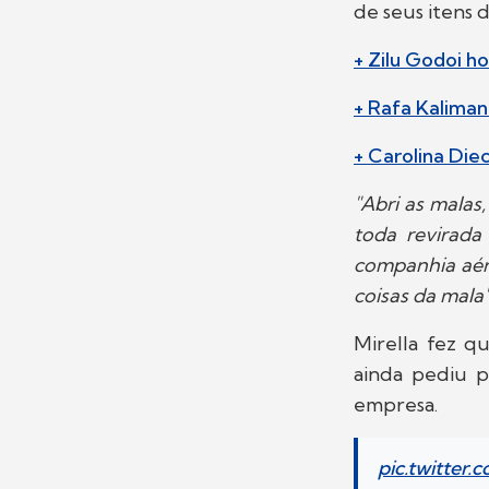
de seus itens 
+ Zilu Godoi h
+ Rafa Kaliman
+ Carolina Die
"Abri as malas
toda revirada
companhia aére
coisas da mala
Mirella fez q
ainda pediu p
empresa.
pic.twitter