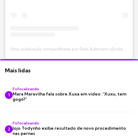
Uma publicação compartilhada por Rafa Kalimann (@rafakalimann)
Mais lidas
Fofocalizando
Mara Maravilha fala sobre Xuxa em vídeo: "Xuxu, tem
1
gogó?"
Fofocalizando
Jojo Todynho exibe resultado de novo procedimento
2
nas pernas