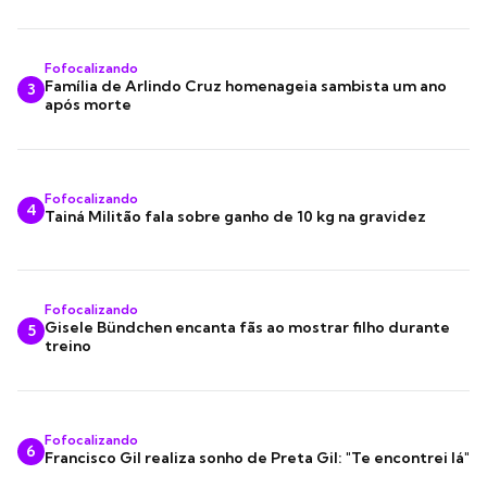
Fofocalizando
Família de Arlindo Cruz homenageia sambista um ano
3
após morte
Fofocalizando
4
Tainá Militão fala sobre ganho de 10 kg na gravidez
Fofocalizando
Gisele Bündchen encanta fãs ao mostrar filho durante
5
treino
Fofocalizando
6
Francisco Gil realiza sonho de Preta Gil: "Te encontrei lá"