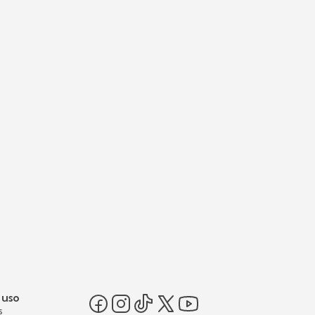
 uso
s