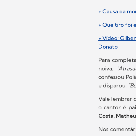
+ Causa da mo
+ Que tiro foi 
+ Vídeo: Gilbe
Donato
Para completa
noiva.
"Atras
confessou Pol
e disparou:
"Bo
Vale lembrar 
o cantor é pai
Costa
,
Matheu
Nos comentário