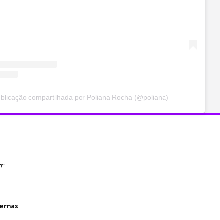
licação compartilhada por Poliana Rocha (@poliana)
?"
ernas