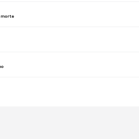
s morte
no