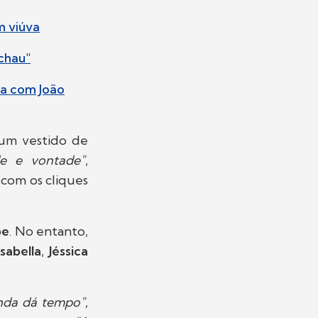
m viúva
Tchau"
ia com João
 um vestido de
de e vontade"
,
com os cliques
pe
. No entanto,
abella
,
Jéssica
nda dá tempo"
,