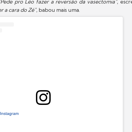
"Pede pro Léo fazer a reversão da vasectomia"
, esc
r a cara do Zé"
, babou mais uma.
 Instagram