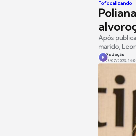
Fofocalizando
Polian
alvoro
Após publica
marido, Leo
Redação
R
17/07/2023, 14:0