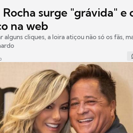
a Rocha surge "grávida" e 
ço na web
r alguns cliques, a loira atiçou não só os fãs,
nardo
0