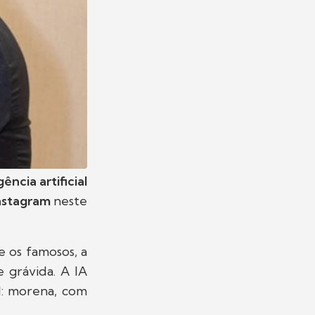
gência artificial
nstagram
neste
e os famosos, a
 grávida. A IA
l: morena, com