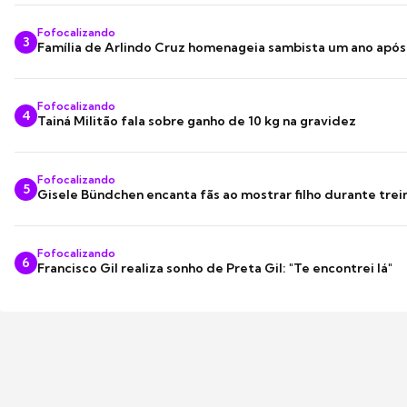
Fofocalizando
3
Família de Arlindo Cruz homenageia sambista um ano apó
Fofocalizando
4
Tainá Militão fala sobre ganho de 10 kg na gravidez
Fofocalizando
5
Gisele Bündchen encanta fãs ao mostrar filho durante trei
Fofocalizando
6
Francisco Gil realiza sonho de Preta Gil: "Te encontrei lá"