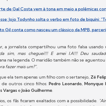
rte de Gal Costa vem à tona em meio a polêmicas co
esse: Jojo Todynho solta o verbo em foto de biquíni: "
rto Gil conta como nasceu um clássico da MPB, parcer
r, a jornalista compartilhou uma foto falsa usando
ada sim, mas cheguei!!!! E amei I.A!!!! Deu sauda
iana na legenda. O maridão também não se aguentou 
ra fazer mais um?".
que ela tem apenas um filho com o sertanejo,
Zé Feli
 de outros cinco filhos:
Pedro Leonardo
,
Monyque Is
s Vargas
e
João Guilherme
.
s, os fãs ficaram exaltados com a possibilidade.
"Ai