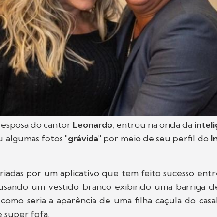
, esposa do cantor
Leonardo
, entrou na onda da
inteli
u algumas fotos
"grávida"
por meio de seu perfil do
I
riadas por um aplicativo que tem feito sucesso entr
 usando um vestido branco exibindo uma barriga de
 como seria a aparência de uma filha caçula do casa
e super fofa.