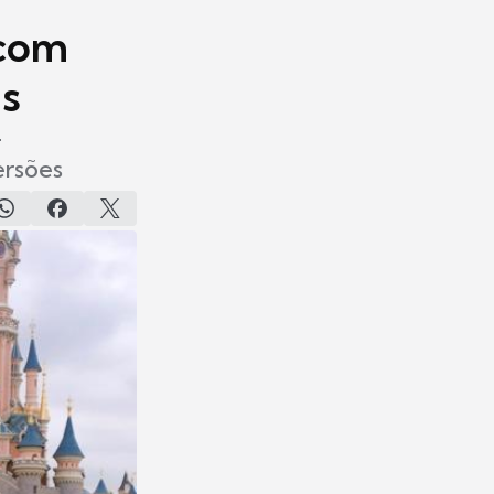
 com
is
4
ersões