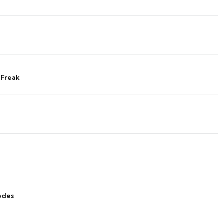
 Freak
edes