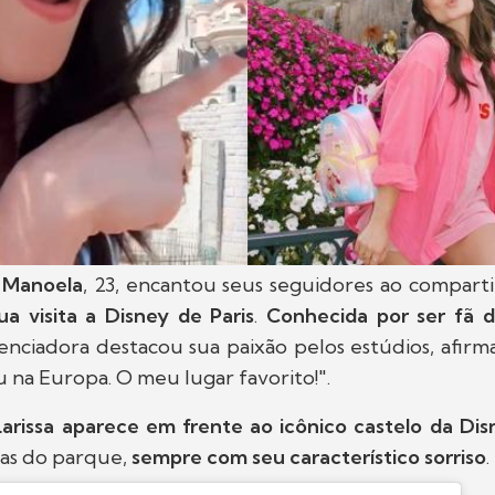
a Manoela
, 23, encantou seus seguidores ao compart
ua visita a Disney de Paris
.
Conhecida por ser fã 
luenciadora destacou sua paixão pelos estúdios, afirm
u na Europa. O meu lugar favorito!".
Larissa aparece em frente ao icônico castelo da Dis
jas do parque,
sempre com seu característico sorriso
.