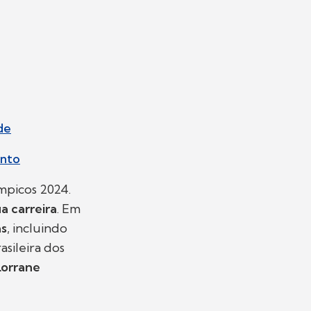
de
ento
mpicos 2024.
a carreira
. Em
as
, incluindo
asileira dos
 Lorrane