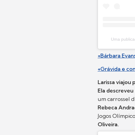
Uma publica
+Bárbara Evans
+Grávida e com
Larissa viajou
Ela descreveu 
um carrossel d
Rebeca Andra
Jogos Olímpic
Oliveira.