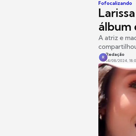
Fofocalizando
Lariss
álbum 
A atriz e ma
compartilhou
Redação
R
14/08/2024, 18: