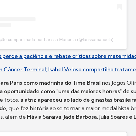
ção compartilhada por Larissa Manoela (@larissamanoela)
 perde a paciência e rebate críticas sobre maternida
 Câncer Terminal; Isabel Veloso compartilha tratam
 para Paris como madrinha do Time Brasil
nos Jogos Olí
a oportunidade como "uma das maiores honras" de su
e fotos,
a atriz apareceu ao lado de ginastas brasileir
de
, que fez história ao se tornar a maior medalhista br
os, além de
Flávia Saraiva, Jade Barbosa, Julia Soares e