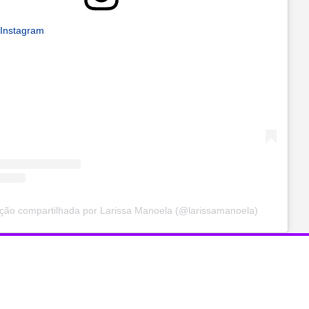
 Instagram
ção compartilhada por Larissa Manoela (@larissamanoela)