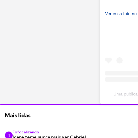
Ver essa foto no
Uma publica
Mais lidas
Fofocalizando
1
Joana teme nunca mais ver Gabriel