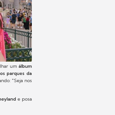
ilhar um
álbum
dos parques da
ando: "Seja nos
neyland
e posa