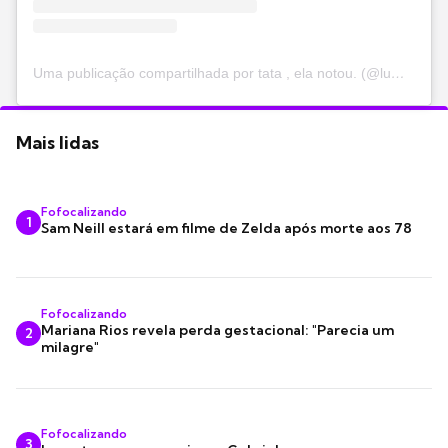
Uma publicação compartilhada por tata , ela notou. (@luminevirgsf)
Mais lidas
Fofocalizando
1
Sam Neill estará em filme de Zelda após morte aos 78
Fofocalizando
Mariana Rios revela perda gestacional: "Parecia um
2
milagre"
Fofocalizando
3