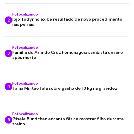
Fofocalizando
Jojo Todynho exibe resultado de novo procedimento
2
nas pernas
Fofocalizando
Família de Arlindo Cruz homenageia sambista um ano
3
após morte
Fofocalizando
4
Tainá Militão fala sobre ganho de 10 kg na gravidez
Fofocalizando
Gisele Bündchen encanta fãs ao mostrar filho durante
5
treino