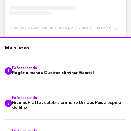
Uma publicação compartilhada por Ticiane Pinheiro ??+ (@ticipinheiro)
Mais lidas
Fofocalizando
1
Rogério manda Queiroz eliminar Gabriel
Fofocalizando
Nicolas Prattes celebra primeiro Dia dos Pais à espera
2
do filho
Fofocalizando