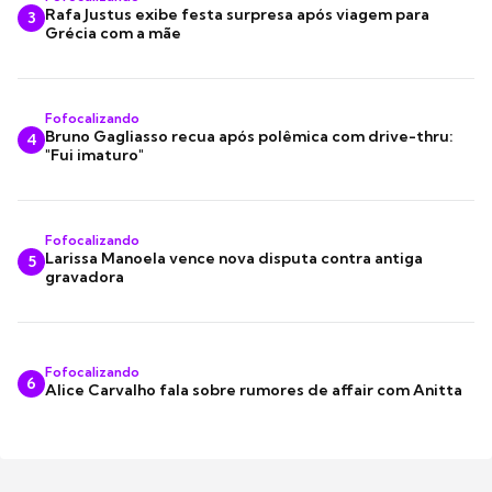
Rafa Justus exibe festa surpresa após viagem para
3
Grécia com a mãe
Fofocalizando
Bruno Gagliasso recua após polêmica com drive-thru:
4
"Fui imaturo"
Fofocalizando
Larissa Manoela vence nova disputa contra antiga
5
gravadora
Fofocalizando
6
Alice Carvalho fala sobre rumores de affair com Anitta